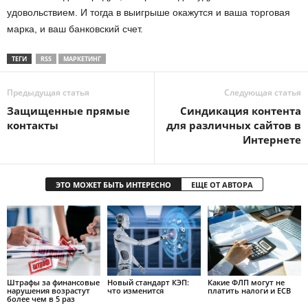
удовольствием. И тогда в выигрыше окажутся и ваша торговая
марка, и ваш банковский счет.
ТЕГИ
RSS
МАРКЕТИНГ
Предыдущая статья
Следующая статья
Защищенные прямые
Синдикация контента
контакты
для различных сайтов в
Интернетe
ЭТО МОЖЕТ БЫТЬ ИНТЕРЕСНО
ЕЩЕ ОТ АВТОРА
Штрафы за финансовые
Новый стандарт КЭП:
Какие ФЛП могут не
нарушения возрастут
что изменится
платить налоги и ЕСВ
более чем в 5 раз