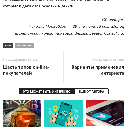
которых и делаются основные деньги.
Об авторе:
Николас Мэркейдэр — 29_ти летний совладелец
филипинской консалтинговой фирмы Levator Consulting.
ТЕГИ
МАРКЕТИНГ
Предыдущая статья
Следующая статья
Шесть типов on-line-
Варианты применения
покупателей
интернета
ЭТО МОЖЕТ БЫТЬ ИНТЕРЕСНО
ЕЩЕ ОТ АВТОРА