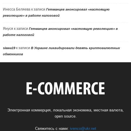
Инесса Беляева
к записи
Гетманцев анонсировал «настоящую
революцию» в работе налоговой
Януся
к записи
Гетманцев анонсировал «настоящую революцию» в
работе налоговой
к записи
slawa19
В Украине ликвидировали девять криптовалютных
обменников
Электронная коммерция, локальная экономика, местная валюта,
open source.
Свяжитесь с нами:
ivenco@ukr.net