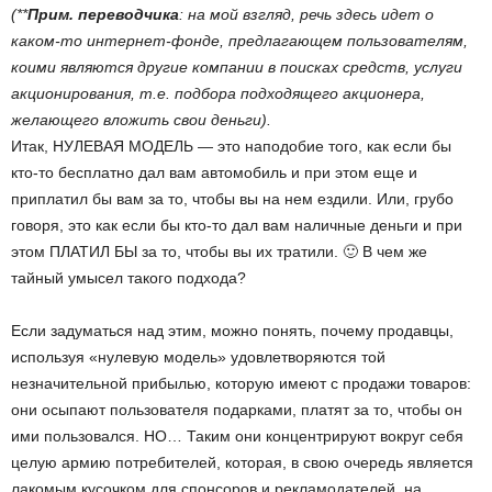
(**
Прим. переводчика
: на мой взгляд, речь здесь идет о
каком-то интернет-фонде, предлагающем пользователям,
коими являются другие компании в поисках средств, услуги
акционирования, т.е. подбора подходящего акционера,
желающего вложить свои деньги).
Итак, НУЛЕВАЯ МОДЕЛЬ — это наподобие того, как если бы
кто-то бесплатно дал вам автомобиль и при этом еще и
приплатил бы вам за то, чтобы вы на нем ездили. Или, грубо
говоря, это как если бы кто-то дал вам наличные деньги и при
этом ПЛАТИЛ БЫ за то, чтобы вы их тратили. 🙂 В чем же
тайный умысел такого подхода?
Если задуматься над этим, можно понять, почему продавцы,
используя «нулевую модель» удовлетворяются той
незначительной прибылью, которую имеют с продажи товаров:
они осыпают пользователя подарками, платят за то, чтобы он
ими пользовался. НО… Таким они концентрируют вокруг себя
целую армию потребителей, которая, в свою очередь является
лакомым кусочком для спонсоров и рекламодателей, на