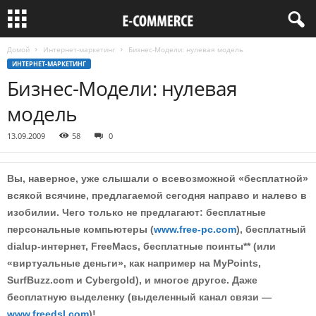
Домой
Интернет-маркетинг
Бизнес-Модели: нулевая модель
ИНТЕРНЕТ-МАРКЕТИНГ
Бизнес-Модели: нулевая
модель
13.09.2009
58
0
Вы, наверное, уже слышали о всевозможной «бесплатной»
всякой всячине, предлагаемой сегодня направо и налево в
изобилии. Чего только не предлагают: бесплатные
персональные компьютеры (
www.free-pc.com
), бесплатный
dialup-интернет, FreeMacs, бесплатные поинты** (или
«виртуальные деньги», как например на MyPoints,
SurfBuzz.com и Cybergold), и многое другое. Даже
бесплатную выделенку (выделенный канал связи —
www.freedsl.com
)!