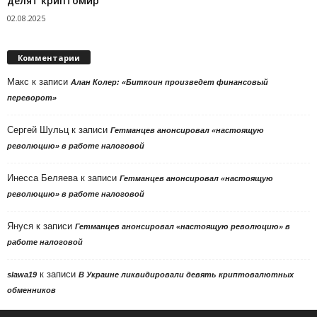
делят криптомир
02.08.2025
Комментарии
Макс
к записи
Алан Колер: «Биткоин произведет финансовый
переворот»
Сергей Шульц
к записи
Гетманцев анонсировал «настоящую
революцию» в работе налоговой
Инесса Беляева
к записи
Гетманцев анонсировал «настоящую
революцию» в работе налоговой
Януся
к записи
Гетманцев анонсировал «настоящую революцию» в
работе налоговой
к записи
slawa19
В Украине ликвидировали девять криптовалютных
обменников